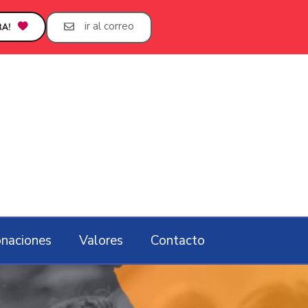
ir al correo
A!
naciones
Valores
Contacto