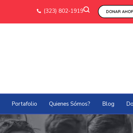
(323) 802-1919
DONAR AHOR
Portafolio
Quienes Sómos?
Blog
Do