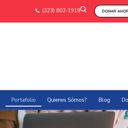
(323) 802-1919
DONAR AHOR
Portafolio
Quienes Sómos?
Blog
Do