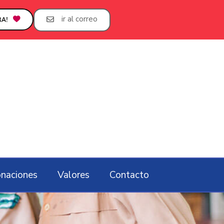
ir al correo
A!
naciones
Valores
Contacto