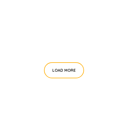
Health Care Delivery
#CHARITY
LOAD MORE