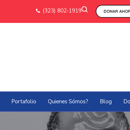
(323) 802-1919
DONAR AHOR
Portafolio
Quienes Sómos?
Blog
Do