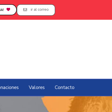
ir al correo
A!
naciones
Valores
Contacto