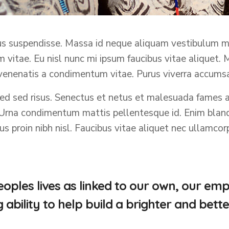
suspendisse. Massa id neque aliquam vestibulum morbi
itae. Eu nisl nunc mi ipsum faucibus vitae aliquet. 
enenatis a condimentum vitae. Purus viverra accumsan 
 sed risus. Senectus et netus et malesuada fames ac
 Urna condimentum mattis pellentesque id. Enim blan
us proin nibh nisl. Faucibus vitae aliquet nec ullamcor
oples lives as linked to our own, our em
bility to help build a brighter and bette