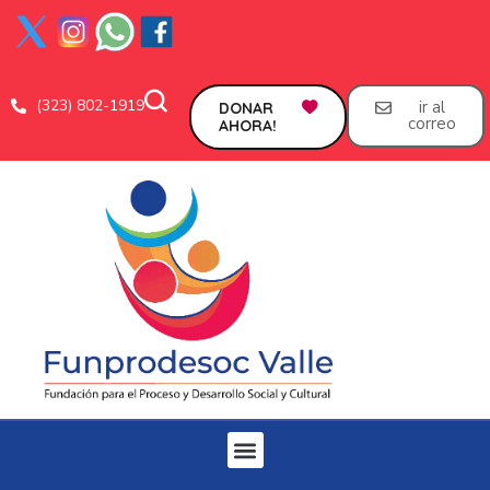
(323) 802-1919
ir al
DONAR
correo
AHORA!